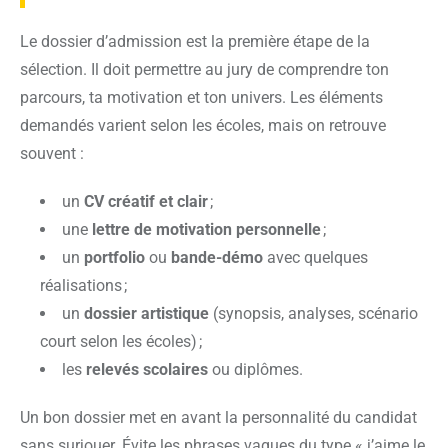
Le dossier d’admission est la première étape de la
sélection. Il doit permettre au jury de comprendre ton
parcours, ta motivation et ton univers. Les éléments
demandés varient selon les écoles, mais on retrouve
souvent :
un
CV créatif et clair
;
une
lettre de motivation personnelle
;
un
portfolio
ou
bande-démo
avec quelques
réalisations ;
un
dossier artistique
(synopsis, analyses, scénario
court selon les écoles) ;
les
relevés scolaires
ou diplômes.
Un bon dossier met en avant la personnalité du candidat
sans surjouer. Évite les phrases vagues du type « j’aime le