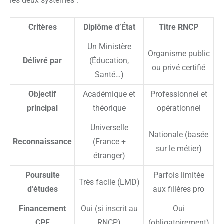
les deux systèmes :
Critères
Diplôme d’État
Titre RNCP
Un Ministère
Organisme public
Délivré par
(Éducation,
ou privé certifié
Santé…)
Objectif
Académique et
Professionnel et
principal
théorique
opérationnel
Universelle
Nationale (basée
Reconnaissance
(France +
sur le métier)
étranger)
Poursuite
Parfois limitée
Très facile (LMD)
d’études
aux filières pro
Financement
Oui (si inscrit au
Oui
CPF
RNCP)
(obligatoirement)